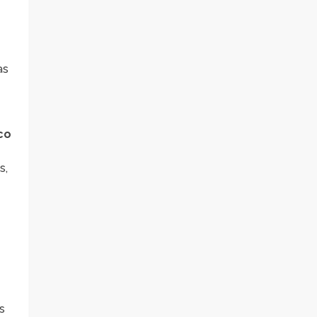
as
co
s,
s