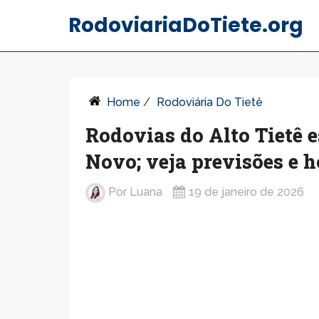
RodoviariaDoTiete.org
Home
/
Rodoviária Do Tietê
Rodovias do Alto Tietê 
Novo; veja previsões e h
Por
Luana
19 de janeiro de 2026