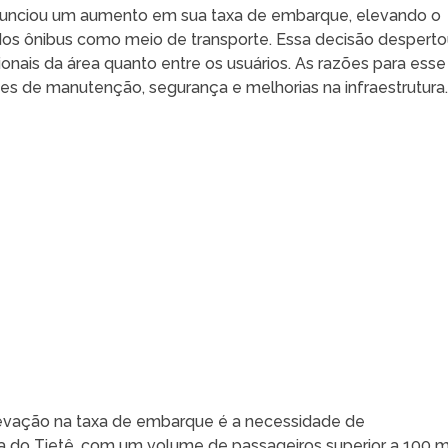
 anunciou um aumento em sua taxa de embarque, elevando o
os ônibus como meio de transporte. Essa decisão desperto
ionais da área quanto entre os usuários. As razões para esse
s de manutenção, segurança e melhorias na infraestrutura
evação na taxa de embarque é a necessidade de
ia do Tietê, com um volume de passageiros superior a 100 m