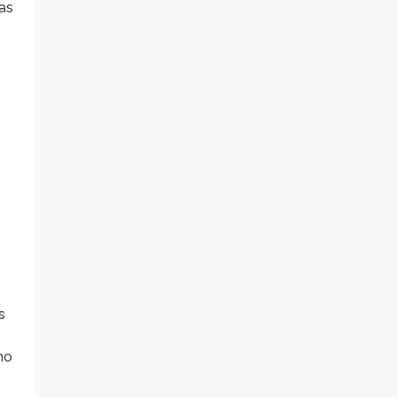
as
s
no