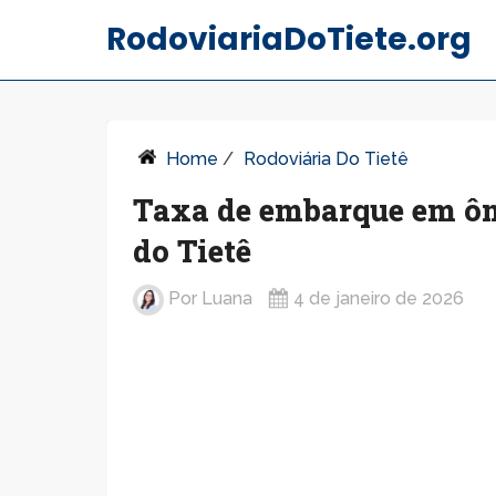
RodoviariaDoTiete.org
Home
/
Rodoviária Do Tietê
Taxa de embarque em ôni
do Tietê
Por
Luana
4 de janeiro de 2026