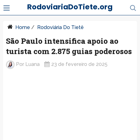
RodoviariaDoTiete.org
Home
/
Rodoviária Do Tietê
São Paulo intensifica apoio ao
turista com 2.875 guias poderosos
Por
Luana
23 de fevereiro de 2025