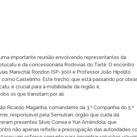
da uma importante reunião envolvendo representantes da
 Botucatu e da concessionária Rodovias do Tietê. O encontro
dovias Marechal Rondon (SP-300) e Professor João Hipólito
 como Castelinho. Este trecho, que está passando por obra
u, é crucial para a mobilidade da região e,
os os que transitam por ali.
pitão Ricardo Maganha, comandante da 3.ª Companhia do 5.º
Fumis, responsável pela Semutran, órgão que cuida da
eram presentes Silvio Correa e Yuri Amêndola, que
ontro não apenas refletiu a preocupação das autoridades 
stacou um esforço conjunto para encontrar soluções viávei