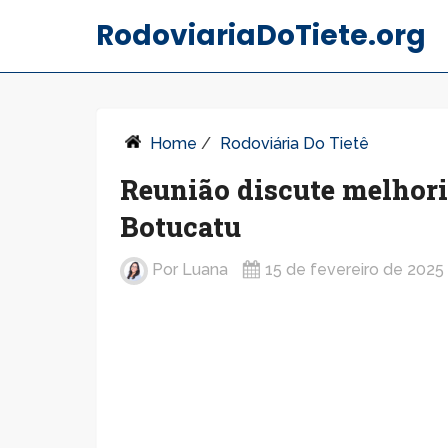
RodoviariaDoTiete.org
Home
/
Rodoviária Do Tietê
Reunião discute melhori
Botucatu
Por
Luana
15 de fevereiro de 2025