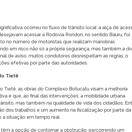
nificativa ocorreu no fluxo de trânsito local: a alça de aces
esejavam acessar a Rodovia Rondon, no sentido Bauru, foi
to no número de motoristas que realizam manobras
cando em risco não só a própria segurança, mas também a d
sinal de aviso, muitos condutores desrespeitam as regras, o
ões efetivas por parte das autoridades.
do Tietê
 Tietê, as obras do Complexo Botucatu visam a melhoria
tiva é que, ao final das intervenções, a mobilidade urbana
rânsito, mas também na qualidade de vida dos cidadãos. En
ção dos trabalhos e um aumento na fiscalização por parte da
o a situação em tempo real.
al têm a opção de contornar a obstrução, percorrendo um