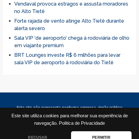
Vendaval provoca estragos e assusta moradores
no Alto Tietê
Forte rajada de vento atinge Alto Tietê durante
alerta severo
Sala VIP ‘de aeroporto’ chega à rodoviária de olho
em viajante premium
BRT Lounges investe R$ 6 milhões para levar
sala VIP de aeroporto à rodoviária do Tietê
Este site não representa nenhuma empresa, órgão público
ou privado. As notícias e orientações contidas neste site
Este site utiliza cookies para melhorar sua experiência de
têm caráter informativo. Não nos responsabilizamos por
navegação.
Politica de Privacidade
alterações nas condições dos serviços citados. © 2026
www.rodoviariadotiete.org – Todos os direitos reservados.
RECUSAR
PERMITIR