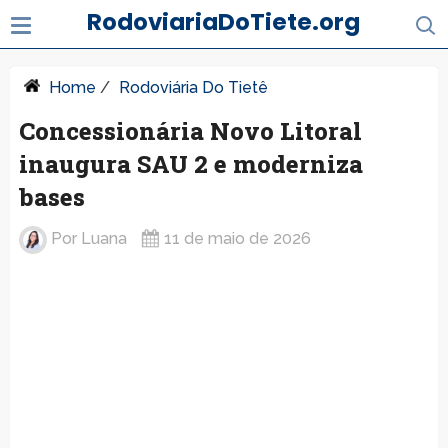
RodoviariaDoTiete.org
Home
/
Rodoviária Do Tietê
Concessionária Novo Litoral
inaugura SAU 2 e moderniza
bases
Por
Luana
11 de maio de 2026