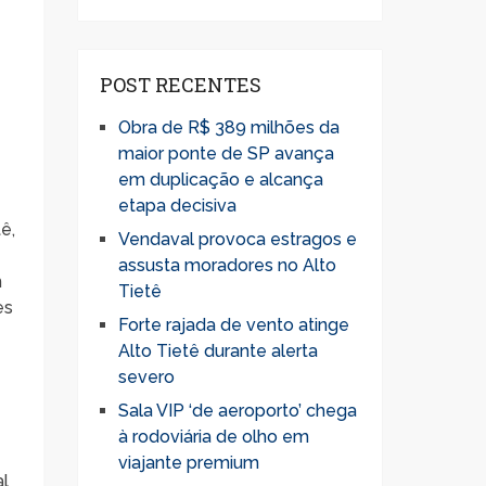
POST RECENTES
Obra de R$ 389 milhões da
maior ponte de SP avança
em duplicação e alcança
etapa decisiva
ê,
Vendaval provoca estragos e
assusta moradores no Alto
m
Tietê
es
Forte rajada de vento atinge
Alto Tietê durante alerta
severo
Sala VIP ‘de aeroporto’ chega
à rodoviária de olho em
viajante premium
al