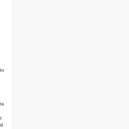
ão
de
s
al