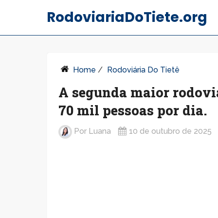
RodoviariaDoTiete.org
Home
/
Rodoviária Do Tietê
A segunda maior rodovi
70 mil pessoas por dia.
Por
Luana
10 de outubro de 2025