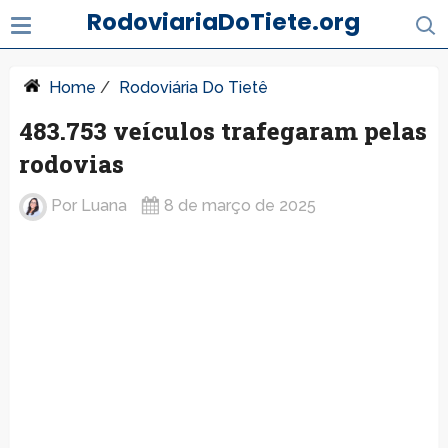
RodoviariaDoTiete.org
Home
/
Rodoviária Do Tietê
483.753 veículos trafegaram pelas
rodovias
Por
Luana
8 de março de 2025